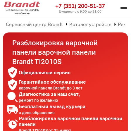
+7 (351) 200-51-37
Сервисный центр Brandt
в
Ежедневно с 9:00 до 21:00
Челябинске
Сервисный центр Brandt
Каталог устройств
Ремо
Разблокировка варочной
панели варочной панели
Brandt TI2010S
Официальный сервис
Гарантийное обслуживание
варочной панели Brandt до 3 лет
Диагностика за наш счет,
ремонт по желанию
Бесплатный выезд курьера
в день обращения
Разблокировка варочной панели варочной
панели
Brandt TI2010S от 35 минут