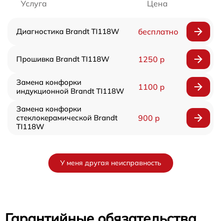
Услуга
Цена
Диагностика Brandt TI118W
бесплатно
Прошивка Brandt TI118W
1250 р
Замена конфорки
1100 р
индукционной Brandt TI118W
Замена конфорки
стеклокерамической Brandt
900 р
TI118W
У меня другая неисправность
Гарантийные обязательства