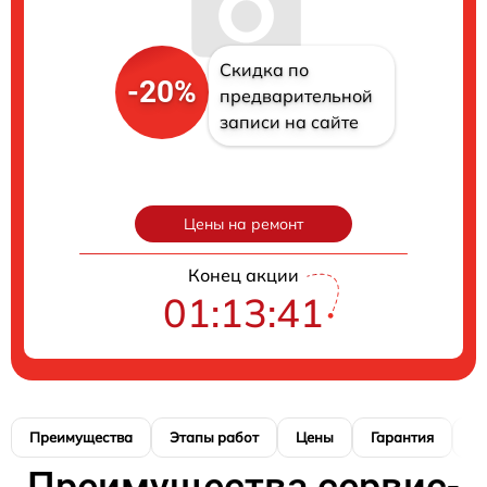
Скидка по
-20%
предварительной
записи на сайте
Цены на ремонт
Конец акции
01:13:40
Преимущества
Этапы работ
Цены
Гарантия
М