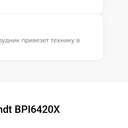
рудник привезет технику в
ndt BPI6420X