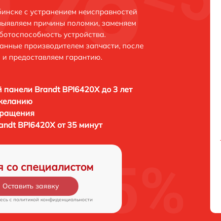
бинске с устранением неисправностей
выявляем причины поломки, заменяем
ботоспособность устройства.
анные производителем запчасти, после
 и предоставляем гарантию.
 панели Brandt BPI6420X до 3 лет
 желанию
бращения
andt BPI6420X от 35 минут
я со специалистом
Оставить заявку
есь c
политикой конфиденциальности