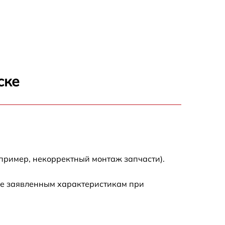
750 р
600 р
1600 р
ске
1900 р
1600 р
пример, некорректный монтаж запчасти).
ие заявленным характеристикам при