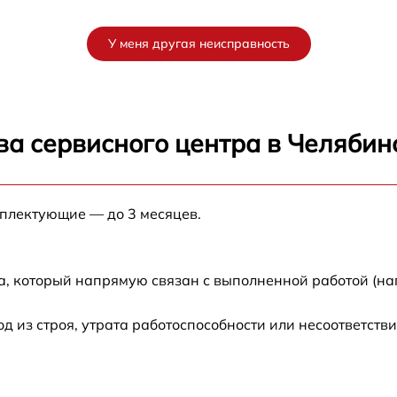
от 60 мин
У меня другая неисправность
от 60 мин
X
от 60 мин
ва сервисного центра в Челябин
X
от 60 мин
мплектующие — до 3 месяцев.
от 60 мин
а, который напрямую связан с выполненной работой (на
из строя, утрата работоспособности или несоответств