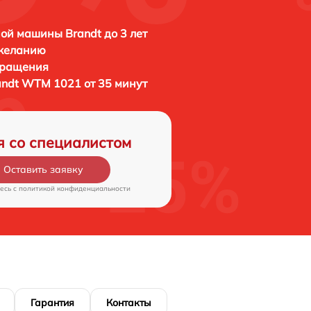
ой машины Brandt до 3 лет
 желанию
бращения
andt WTM 1021 от 35 минут
я со специалистом
Оставить заявку
есь c
политикой конфиденциальности
Гарантия
Контакты