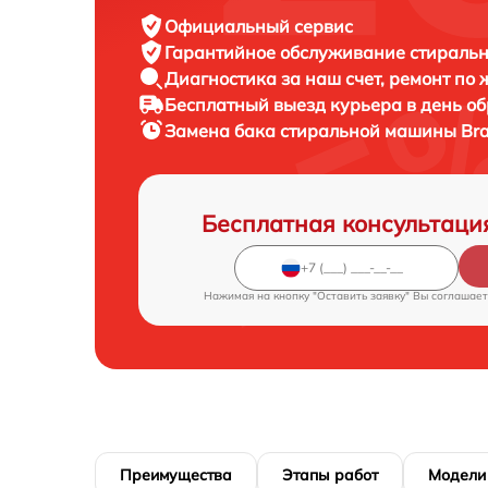
Официальный сервис
Гарантийное обслуживание
стиральн
Диагностика за наш счет,
ремонт по
Бесплатный выезд курьера
в день о
Замена бака стиральной машины
Br
Бесплатная консультаци
Нажимая на кнопку "Оставить заявку" Вы соглашает
Преимущества
Этапы работ
Модели