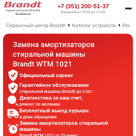
+7 (351) 200-51-37
Сервисный центр Brandt
в
Ежедневно с 9:00 до 21:00
Челябинске
Сервисный центр Brandt
Каталог устройств
Ремо
Замена амортизаторов
стиральной машины
Brandt WTM 1021
Официальный сервис
Гарантийное обслуживание
стиральной машины Brandt до 3 лет
Диагностика за наш счет,
ремонт по желанию
Бесплатный выезд курьера
в день обращения
Замена амортизаторов стиральной
машины
Brandt WTM 1021 от 35 минут