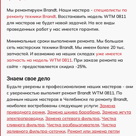
Мы ремонтируем Brandt. Наши мастера -
специалисты по
ремонту техники Brandt
. Восстановить модель WTM 0811
для мастеров не будет новой задачей. На все виды
проведенных работ у нас имеется гарантия.
Минимальные сроки выполнения ремонта. Мы большая
сеть мастерских техники Brandt. Мы имеем более 20 тыс.
запчастей. И возможно на наших складах
уже имеется
запчасть на модель WTM 0811
. При заказе ремонта на
сайте - предоставляется скидка -25%.
Знаем свое дело
Будьте уверены в профессионализме наших мастеров - они
с уверенностью выполнят ремонт Brandt WTM 0811. По
данным наших мастеров в Челябинске по ремонту Brandt,
наиболее востребованы следующие услуги:
Замена
приводного ремня
,
Замена шкива барабана
,
Замена жгута
электропроводки
,
Замена сетевого фильтра
,
Чистка
сливного фильтра
,
Чистка разбрызгивателя
,
Чистка
заливного фильтра-сеточки
,
Ремонт или замена петли