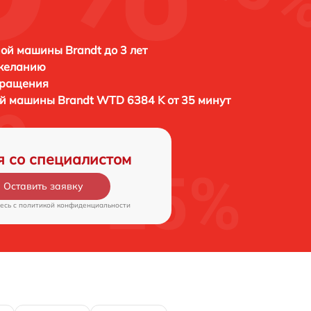
ой машины Brandt до 3 лет
 желанию
бращения
ой машины
Brandt WTD 6384 K от 35 минут
я со специалистом
Оставить заявку
есь c
политикой конфиденциальности