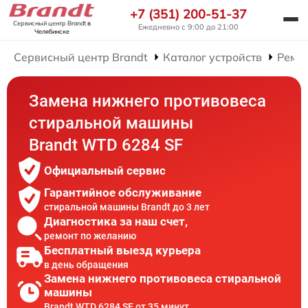
+7 (351) 200-51-37
Сервисный центр Brandt
в
Ежедневно с 9:00 до 21:00
Челябинске
Сервисный центр Brandt
Каталог устройств
Ремо
Замена нижнего противовеса
стиральной машины
Brandt WTD 6284 SF
Официальный сервис
Гарантийное обслуживание
стиральной машины Brandt до 3 лет
Диагностика за наш счет,
ремонт по желанию
Бесплатный выезд курьера
в день обращения
Замена нижнего противовеса стиральной
машины
Brandt WTD 6284 SF от 35 минут