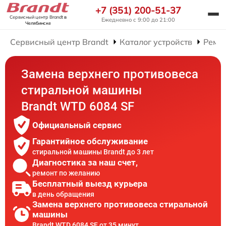
+7 (351) 200-51-37
Сервисный центр Brandt
в
Ежедневно с 9:00 до 21:00
Челябинске
Сервисный центр Brandt
Каталог устройств
Ремо
Замена верхнего противовеса
стиральной машины
Brandt WTD 6084 SF
Официальный сервис
Гарантийное обслуживание
стиральной машины Brandt до 3 лет
Диагностика за наш счет,
ремонт по желанию
Бесплатный выезд курьера
в день обращения
Замена верхнего противовеса стиральной
машины
Brandt WTD 6084 SF от 35 минут