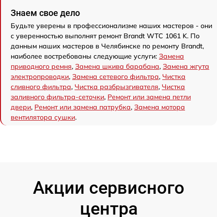
Знаем свое дело
Будьте уверены в профессионализме наших мастеров - они
с уверенностью выполнят ремонт Brandt WTC 1061 K. По
данным наших мастеров в Челябинске по ремонту Brandt,
наиболее востребованы следующие услуги:
Замена
приводного ремня
,
Замена шкива барабана
,
Замена жгута
электропроводки
,
Замена сетевого фильтра
,
Чистка
сливного фильтра
,
Чистка разбрызгивателя
,
Чистка
заливного фильтра-сеточки
,
Ремонт или замена петли
двери
,
Ремонт или замена патрубка
,
Замена мотора
вентилятора сушки
.
Акции сервисного
центра