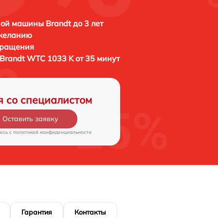
ой машины Brandt до 3 лет
 желанию
бращения
Brandt WTC 1033 K от 35 минут
я со специалистом
Оставить заявку
есь c
политикой конфиденциальности
Гарантия
Контакты