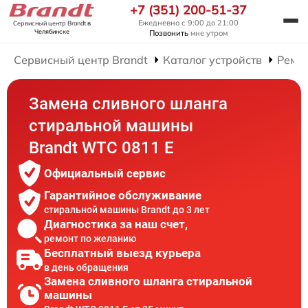
+7 (351) 200-51-37
Ежедневно с 9:00 до 21:00
Сервисный центр Brandt
в
Челябинске
Позвонить
мне утром
Сервисный центр Brandt
Каталог устройств
Ремо
Замена сливного шланга
стиральной машины
Brandt WTC 0811 E
Официальный сервис
Гарантийное обслуживание
стиральной машины Brandt до 3 лет
Диагностика за наш счет,
ремонт по желанию
Бесплатный выезд курьера
в день обращения
Замена сливного шланга стиральной
машины