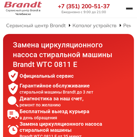
+7 (351) 200-51-37
Сервисный центр Brandt
в
Ежедневно с 9:00 до 21:00
Челябинске
Сервисный центр Brandt
Каталог устройств
Ремо
Замена циркуляционного
насоса стиральной машины
Brandt WTC 0811 E
Официальный сервис
Гарантийное обслуживание
стиральной машины Brandt до 3 лет
Диагностика за наш счет,
ремонт по желанию
Бесплатный выезд курьера
в день обращения
Замена циркуляционного насоса
стиральной машины
Brandt WTC 0811 E от 35 минут