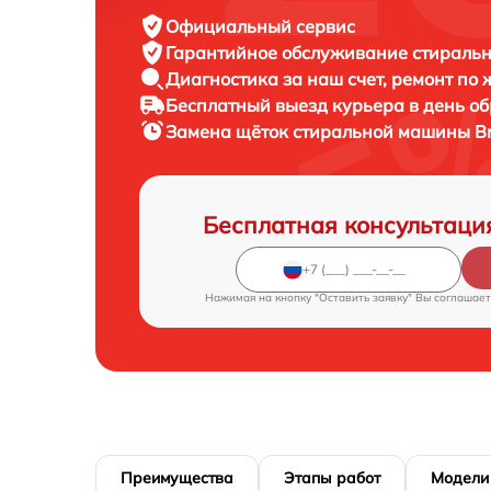
Официальный сервис
Гарантийное обслуживание
стиральн
Диагностика за наш счет,
ремонт по
Бесплатный выезд курьера
в день о
Замена щёток стиральной машины
B
Бесплатная консультаци
Нажимая на кнопку "Оставить заявку" Вы соглашает
Преимущества
Этапы работ
Модели