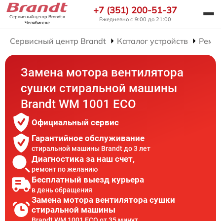
+7 (351) 200-51-37
Сервисный центр Brandt
в
Ежедневно с 9:00 до 21:00
Челябинске
Сервисный центр Brandt
Каталог устройств
Ремо
Замена мотора вентилятора
сушки стиральной машины
Brandt WM 1001 ECO
Официальный сервис
Гарантийное обслуживание
стиральной машины Brandt до 3 лет
Диагностика за наш счет,
ремонт по желанию
Бесплатный выезд курьера
в день обращения
Замена мотора вентилятора сушки
стиральной машины
Brandt WM 1001 ECO от 35 минут