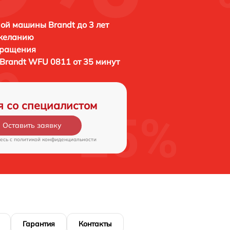
ой машины Brandt до 3 лет
 желанию
бращения
Brandt WFU 0811 от 35 минут
я со специалистом
Оставить заявку
есь c
политикой конфиденциальности
Гарантия
Контакты