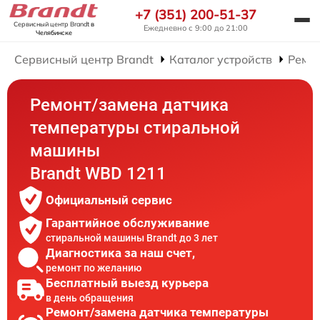
+7 (351) 200-51-37
Сервисный центр Brandt
в
Ежедневно с 9:00 до 21:00
Челябинске
Сервисный центр Brandt
Каталог устройств
Ремо
Ремонт/замена датчика
температуры стиральной
машины
Brandt WBD 1211
Официальный сервис
Гарантийное обслуживание
стиральной машины Brandt до 3 лет
Диагностика за наш счет,
ремонт по желанию
Бесплатный выезд курьера
в день обращения
Ремонт/замена датчика температуры