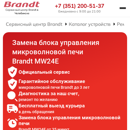
+7 (351) 200-51-37
Сервисный центр Brandt
в
Ежедневно с 9:00 до 21:00
Челябинске
Сервисный центр Brandt
Каталог устройств
Ремо
Замена блока управления
микроволновой печи
Brandt MW24E
Официальный сервис
Гарантийное обслуживание
микроволновой печи Brandt до 3 лет
Диагностика за наш счет,
ремонт по желанию
Бесплатный выезд курьера
в день обращения
Замена блока управления микроволновой
печи
Brandt MW24E от 35 минут