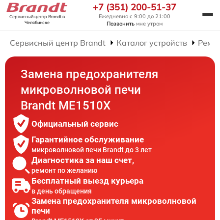
+7 (351) 200-51-37
Ежедневно с 9:00 до 21:00
Сервисный центр Brandt
в
Челябинске
Позвонить
мне утром
Сервисный центр Brandt
Каталог устройств
Ремо
Замена предохранителя
микроволновой печи
Brandt ME1510X
Официальный сервис
Гарантийное обслуживание
микроволновой печи Brandt до 3 лет
Диагностика за наш счет,
ремонт по желанию
Бесплатный выезд курьера
в день обращения
Замена предохранителя микроволновой
печи