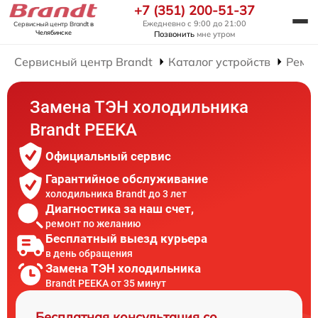
+7 (351) 200-51-37
Ежедневно с 9:00 до 21:00
Сервисный центр Brandt
в
Челябинске
Позвонить
мне утром
Сервисный центр Brandt
Каталог устройств
Ремо
Замена ТЭН холодильника
Brandt PEEKA
Официальный сервис
Гарантийное обслуживание
холодильника Brandt до 3 лет
Диагностика за наш счет,
ремонт по желанию
Бесплатный выезд курьера
в день обращения
Замена ТЭН холодильника
Brandt PEEKA от 35 минут
Бесплатная консультация со