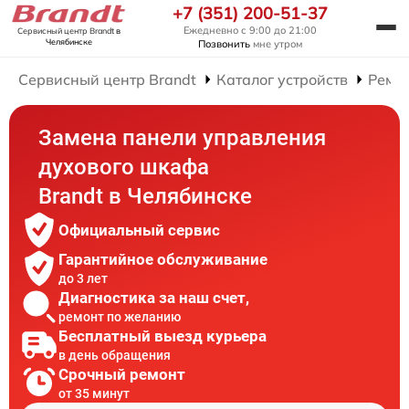
+7 (351) 200-51-37
Ежедневно с 9:00 до 21:00
Сервисный центр Brandt
в
Челябинске
Позвонить
мне утром
Сервисный центр Brandt
Каталог устройств
Ремо
Замена панели управления
духового шкафа
Brandt в Челябинске
Официальный сервис
Гарантийное обслуживание
до 3 лет
Диагностика за наш счет,
ремонт по желанию
Бесплатный выезд курьера
в день обращения
Срочный ремонт
от 35 минут