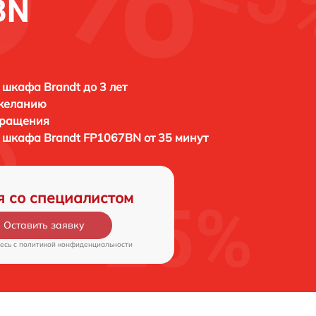
BN
 шкафа Brandt до 3 лет
 желанию
бращения
о шкафа
Brandt FP1067BN от 35 минут
я со специалистом
Оставить заявку
есь c
политикой конфиденциальности