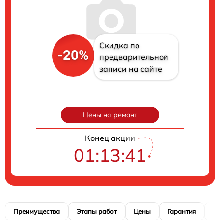
Скидка по
-20%
предварительной
записи на сайте
Цены на ремонт
Конец акции
01:13:40
Преимущества
Этапы работ
Цены
Гарантия
М