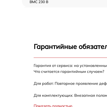
BMC 230 B
Замена ТЭН Brandt BMC 230 B
Замена таймера Brandt BMC 230 B
Замена предохранителя Brandt BMC 230 B
Гарантийные обязател
Замена шнура питания Brandt BMC 230 B
Гарантия от сервиса: на установленны
Замена термодатчика Brandt BMC 230 B
Что считается гарантийным случаем?
Замена панели управления Brandt BMC 230
B
Для работ: Повторное проявление деф
Для комплектующих: Внезапная поломк
Показать полностью