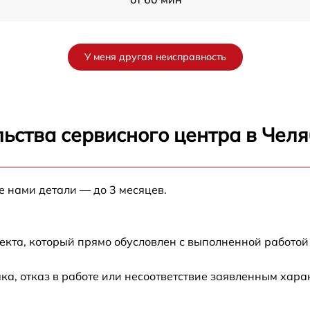
от 60 мин
У меня другая неисправность
от 60 мин
от 60 мин
ьства сервисного центра в Чел
от 60 мин
е нами детали — до 3 месяцев.
от 60 мин
от 60 мин
екта, который прямо обусловлен с выполненной работой
а, отказ в работе или несоответствие заявленным хар