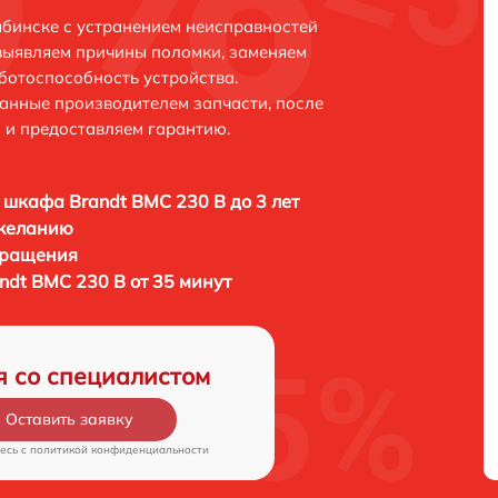
ябинске с устранением неисправностей
выявляем причины поломки, заменяем
ботоспособность устройства.
анные производителем запчасти, после
 и предоставляем гарантию.
 шкафа Brandt BMC 230 B до 3 лет
 желанию
бращения
ndt BMC 230 B от 35 минут
я со специалистом
Оставить заявку
есь c
политикой конфиденциальности