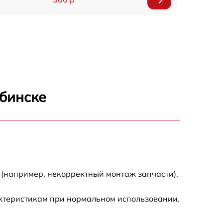
1200 р
500 р
700 р
ябинске
500 р
900 р
1500 р
 (например, некорректный монтаж запчасти).
актеристикам при нормальном использовании.